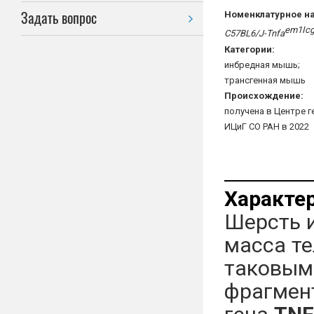
Задать вопрос
Номенклатурное н
em1Ic
C57BL6/J-Tnfa
Категории:
инбредная мышь;
трансгенная мышь
Происхождение:
получена в Центре г
ИЦиГ СО РАН в 2022
Характе
Шерсть и
масса те
таковым
фрагмент