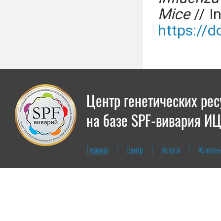
Mice
// In
https://
Центр генетических ре
на базе SPF-вивария И
Главная
Центр
Услуги
Животн