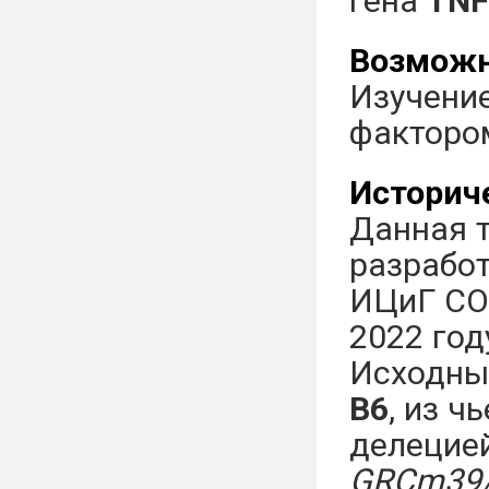
гена
TNF
Возможн
Изучени
фактором
Историч
Данная т
разработ
ИЦиГ СО 
2022 го
Исходны
B6
, из ч
делецией
GRCm39