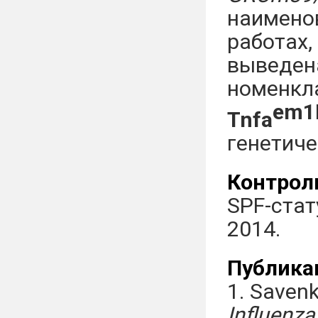
наимено
работах,
выведена
номенкл
em1
Tnfa
генетиче
Контрол
SPF-стат
2014.
Публика
1. Savenk
Influenza