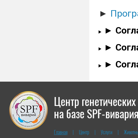
►
Прогр
► Согл
► Согл
► Согл
Центр генетических
на базе SPF-вивари
Главная
Центр
Услуги
Животн