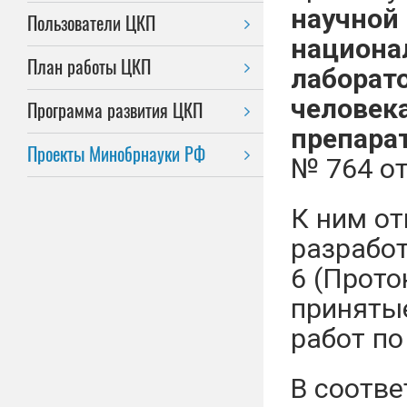
научной
Пользователи ЦКП
национа
План работы ЦКП
лаборат
человек
Программа развития ЦКП
препара
Проекты Минобрнауки РФ
№ 764 от
К ним от
разрабо
6 (Прото
принятые
работ по
В соотв