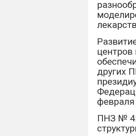
разнооб
моделир
лекарств
Развити
центров
обеспеч
других П
президи
Федераци
февраля 
ПНЗ № 4
структур