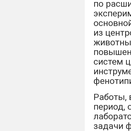
по расши
экспери
основной
из центр
животны
повышен
систем ц
инструм
фенотип
Работы,
период, 
лаборат
задачи 