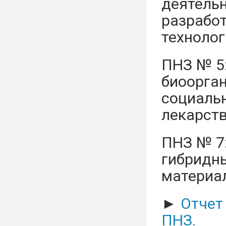
деятельн
разрабо
технолог
ПНЗ № 5:
биоорган
социаль
лекарств
ПНЗ № 7:
гибридны
материал
►
Отчет
ПНЗ.