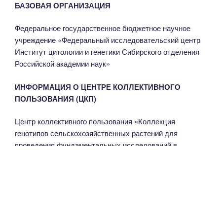
БАЗОВАЯ ОРГАНИЗАЦИЯ
Федеральное государственное бюджетное научное
учреждение «Федеральный исследовательский центр
Институт цитологии и генетики Сибирского отделения
Российской академии наук»
ИНФОРМАЦИЯ О ЦЕНТРЕ КОЛЛЕКТИВНОГО
ПОЛЬЗОВАНИЯ (ЦКП)
Центр коллективного пользования «Коллекция
генотипов сельскохозяйственных растений для
проведения фундаментальных исследований в
области генетики растений и разработки генетических
технологий маркер-ориентированной и геномной
селекции» формируется на базе генетической
коллекции растений ИЦиГ СО РАН и коллекции
полевых культур СибНИИРС (филиал ИЦиГ СО РАН с
2015 года) путем последовательной инвентаризации и