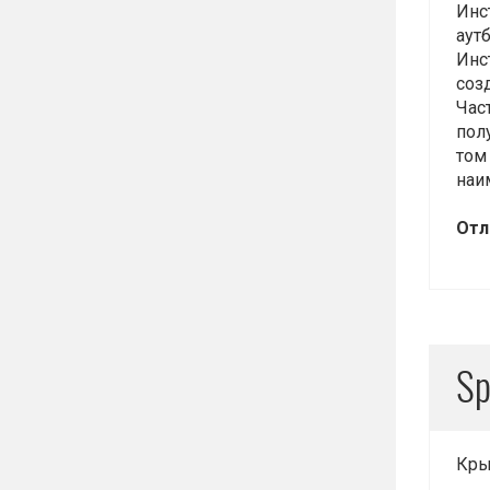
Инст
аут
Инс
соз
Час
пол
том
наи
Отл
Sp
Кры