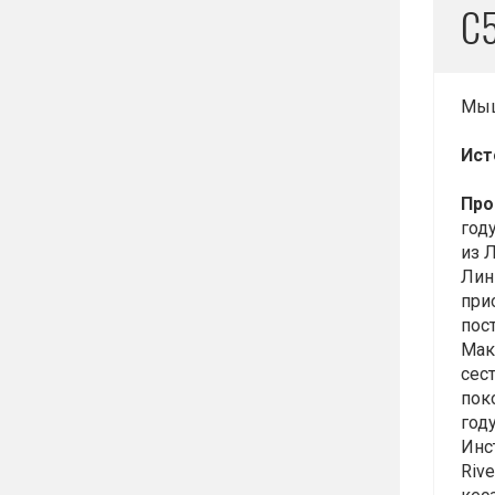
C5
Мыш
Ист
Про
год
из 
Лин
при
пост
Мак
сес
пок
год
Инст
Riv