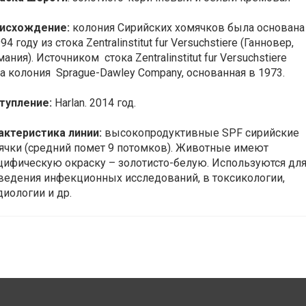
исхождение:
колония Сирийских хомячков была основана
94 году из стока Zentralinstitut fur Versuchstiere (Ганновер,
ания). Источником стока Zentralinstitut fur Versuchstiere
а колония Sprague-Dawley Company, основанная в 1973.
тупление:
Harlan. 2014 год.
актеристика линии:
высокопродуктивные SPF сирийские
ячки (средний помет 9 потомков). Животные имеют
цифическую окраску – золотисто-белую. Используются дл
ведения инфекционных исследований, в токсикологии,
диологии и др.