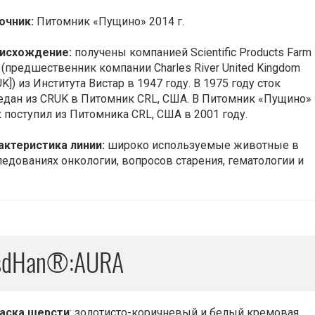
очник:
Питомник «Пущино» 2014 г.
исхождение:
получены компанией Scientific Products Farm
., (предшественник компании Charles River United Kingdom
K]) из Института Вистар в 1947 году. В 1975 году сток
едан из CRUK в Питомник CRL, США. В Питомник «Пущино»
к поступил из Питомника CRL, США в 2001 году.
актеристика линии:
широко используемые животные в
ледованиях онкологии, вопросов старения, гематологии и
sdHan®:AURA
аска шерсти
: золотисто-коричневый и белый кремовая