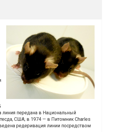
1
и
5
га линия передана в Национальный
Бетесда, США; в 1974 — в Питомник Charles
проведена редеривация линии посредством