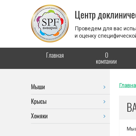
Центр доклиничес
Проведем для вас испы
и оценку специфическо
Главная
О
компании
Главн
Мыши
Крысы
BA
Хомяки
Мыш