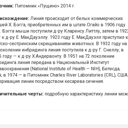
очник:
Питомник «Пущино» 2014 г.
исхождение:
Линия происходит от белых коммерческих
ей X. Бэгга, приобретенных им в штате Огайо в 1906 году.
X. Бэгга мыши поступили д-ру Кларенсу Литтлу, затем в 192
у к д-ру Е. МакДауэллу. 1923 году Е. МакДауэлл приступил к
тско-сестринским скрещиваниям животных. В 1932 году на
поколении инбридинга линия поступила к д-ру Г. Снеллу; в
5 году — к д-ру Х.Андервонту. В 1951 на 72 поколении
ридинга линия передана в Национальный Институт
воохранения (National Institute of Health — NIH), Бетесда,
; в 1974 — в Питомник Charles River Laboratories (CRL), СШ
еривация линии посредством кесарева сечения.
ичительные черты:
подробную характеристику линии можно