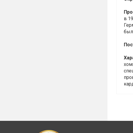
Про
в 19
Герм
был
Пос
Хар
хом
спе
про
кар