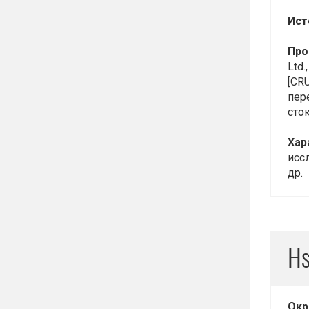
Ист
Про
Ltd
[CRU
пер
сто
Хар
исс
др.
H
Окр