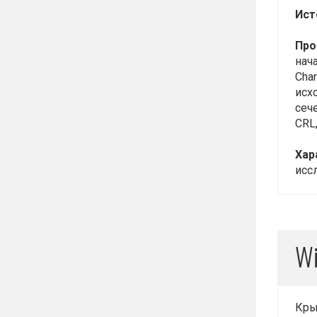
Ист
Про
нач
Char
исх
сеч
CRL
Хар
исс
Wi
Кры