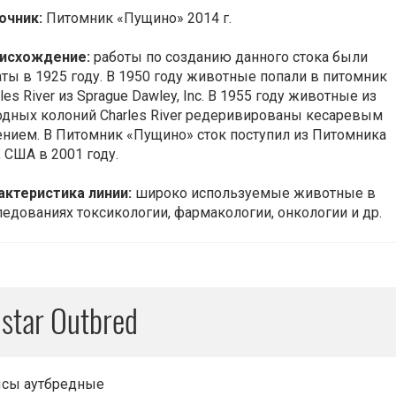
очник:
Питомник «Пущино» 2014 г.
исхождение:
работы по созданию данного стока были
аты в 1925 году. В 1950 году животные попали в питомник
les River из Sprague Dawley, Inc. В 1955 году животные из
одных колоний Charles River редеривированы кесаревым
ением. В Питомник «Пущино» сток поступил из Питомника
, США в 2001 году.
актеристика линии:
широко используемые животные в
ледованиях токсикологии, фармакологии, онкологии и др.
star Outbred
сы аутбредные