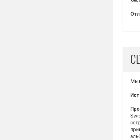
кес
Отл
CD
Мыш
Ист
Про
Swi
сот
при
аль