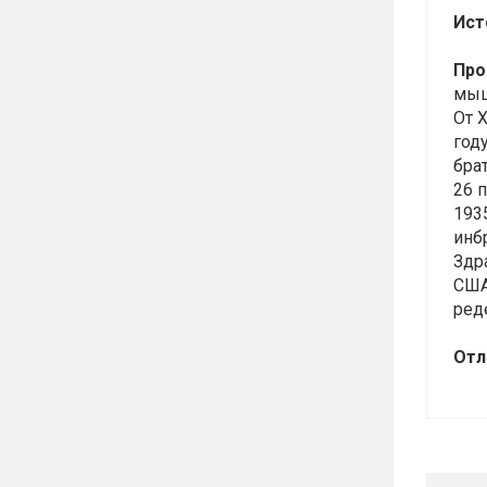
Ист
Про
мыш
От 
год
бра
26 
193
инб
Здра
США
ред
Отл