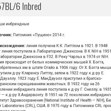
7BL/6 Inbred
и инбрендные
очник:
Питомник «Пущино» 2014 г.
исхождение:
линия получена К.К. Литтлом в 1921. В 1948
у линия поступила в Лабораторию Джексона. В К NIH в 195
Лаборатории Джексона в F32. В Реку Чарльз в 1974 от NIH.
ия происходит от белых коммерческих мышей X. Бэгга,
обретенных им в штате Огайо в 1906 году. От X. Бэгга мыш
упили д-ру Кларенсу Литтлу, затем в 1922 году к д-ру Е.
Дауэллу. 1923 году Е. МакДауэлл приступил к братско-
тринским скрещиваниям животных. В 1932 году на 26
олении инбридинга линия поступила к д-ру Г. Снеллу; в 193
у — к д-ру Х.Андервонту. В 1951 на 72 поколении инбридин
итут Здравоохранения (National Institute of Health — NIH), 
er Laboratories (CRL), США. В 1975 году в Питомнике CRL 