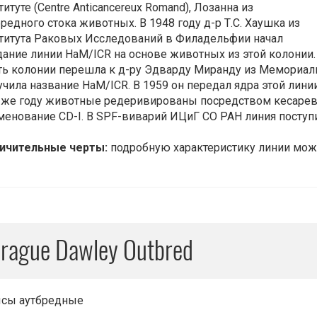
итуте (Centre Anticancereux Romand), Лозанна из
бредного стока животных. В 1948 году д-р Т.С. Хаушка из
титута Раковых Исследований в Филадельфии начал
дание линии HaM/ICR на основе животных из этой колонии.
ть колонии перешла к д-ру Эдварду Миранду из Мемориаль
учила название HaM/ICR. В 1959 он передал ядра этой линии 
 же году животные редеривированы посредством кесарева
менование CD-I. В SPF-виварий ИЦиГ СО РАН линия поступи
ичительные черты:
подробную характеристику линии можно
rague Dawley Outbred
сы аутбредные