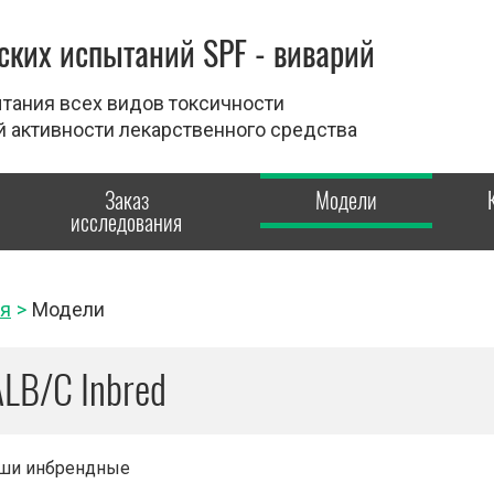
ких испытаний SPF - виварий
тания всех видов токсичности
й активности лекарственного средства
Заказ
Модели
исследования
ая
>
Модели
LB/C Inbred
и инбрендные