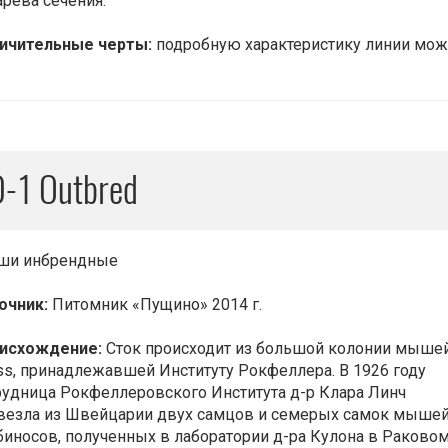
арева сечения.
ичительные черты:
подробную характеристику линии можно
-1 Outbred
и инбрендные
очник:
Питомник «Пущино» 2014 г.
исхождение:
Сток происходит из большой колонии мыше
ss, принадлежавшей Институту Рокфеллера. В 1926 году
рудница Рокфеллеровского Института д-р Клара Линч
везла из Швейцарии двух самцов и семерых самок мыше
биносов, полученных в лаборатории д-ра Кулона в Раково