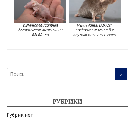
Иммунодефицитная
Мышь линии DBA/2JY,
бестимусная мышь линии
предрасположенной к
BALB/c–nu
опухоли молочных желез
РУБРИКИ
Рубрик нет