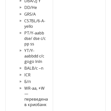
DBA/2J Y
DD/He
GRS/A
C57BL/6-A-
yello
PT/Y-aabb
dse/ dse c/c
pp ss
YT/Y-
aabbdd c/c
gogo lnln
BALB/c –n
ICR
Б/п
WR-aa, +W
—
переведена
в криобанк