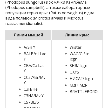
(Phodopus sungorus) и хомячки Кэмпбелла
(Phodopus campbelli), а также лабораторные
популяции серых крыс (Ratus norvegicus) и два
вида полевок (Microtus arvalis и Microtus
rossiaemeridionalis).
Линии мышей
Линии крыс
A/Sn Y
Wistar
BALB/c J Lac
WAG/G Sto
Y
Icgn
CBA/Ca Lac
SHR/ Icgn
Y
OXYS
CC57/Br/Mv
НИСАГ/ Icgn
Y
МД+ МД-
C3H/He
BRATTLEBORO
C3HA/Mv Y
C57BL/6