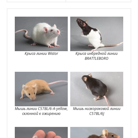
Крыса линии Wistor
Крыса инбредной линии
BRATTLEBORO
Мышь линии C57BL/6-A-yellow,
Мышь низкораковой линии
склонной к ожирению
C57BL/6J