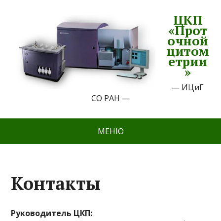
ЦКП
«Прот
очной
цитом
етрии
»
— ИЦиГ
СО РАН —
МЕНЮ
Контакты
Руководитель ЦКП: